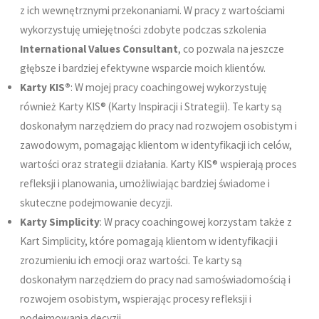
z ich wewnętrznymi przekonaniami. W pracy z wartościami
wykorzystuję umiejętności zdobyte podczas szkolenia
International Values Consultant
, co pozwala na jeszcze
głębsze i bardziej efektywne wsparcie moich klientów.
Karty KIS®
: W mojej pracy coachingowej wykorzystuję
również Karty KIS® (Karty Inspiracji i Strategii). Te karty są
doskonałym narzędziem do pracy nad rozwojem osobistym i
zawodowym, pomagając klientom w identyfikacji ich celów,
wartości oraz strategii działania. Karty KIS® wspierają proces
refleksji i planowania, umożliwiając bardziej świadome i
skuteczne podejmowanie decyzji.
Karty Simplicity
: W pracy coachingowej korzystam także z
Kart Simplicity, które pomagają klientom w identyfikacji i
zrozumieniu ich emocji oraz wartości. Te karty są
doskonałym narzędziem do pracy nad samoświadomością i
rozwojem osobistym, wspierając procesy refleksji i
podejmowania decyzji.