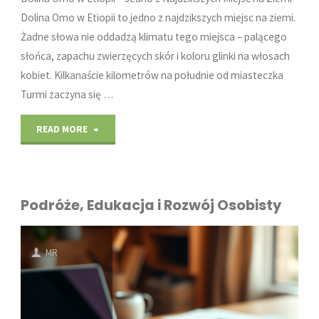
Dolina Omo w Etiopii to jedno z najdzikszych miejsc na ziemi.
Żadne słowa nie oddadzą klimatu tego miejsca – palącego
słońca, zapachu zwierzęcych skór i koloru glinki na włosach
kobiet. Kilkanaście kilometrów na południe od miasteczka
Turmi zaczyna się …
"Odkryj
READ MORE
Tajemnice
Doliny
Podróże, Edukacja i Rozwój Osobisty
Omo
w
MR
Etiopii"