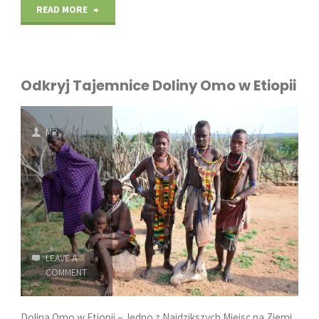
"Mijas
READ MORE
–
perła
Odkryj Tajemnice Doliny Omo w Etiopii
Andaluzji,
którą
MR
musisz
odwiedzić!"
LEAVE A
COMMENT
Dolina Omo w Etiopii – Jedno z Najdzikszych Miejsc na Ziemi