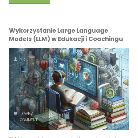
według
Dana
Wykorzystanie Large Language
Pinka:
Models (LLM) w Edukacji i Coachingu
Klucz
MR
do
Sukcesu"
LEAVE A
COMMENT