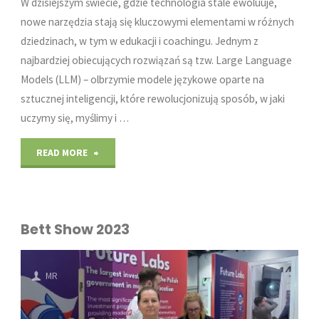
W dzisiejszym świecie, gdzie technologia stale ewoluuje,
nowe narzędzia stają się kluczowymi elementami w różnych
dziedzinach, w tym w edukacji i coachingu. Jednym z
najbardziej obiecujących rozwiązań są tzw. Large Language
Models (LLM) – olbrzymie modele językowe oparte na
sztucznej inteligencji, które rewolucjonizują sposób, w jaki
uczymy się, myślimy i …
"Wykorzystanie
READ MORE
Large
Language
Bett Show 2023
Models
(LLM)
MR
w