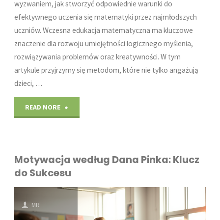
wyzwaniem, jak stworzyć odpowiednie warunki do
efektywnego uczenia się matematyki przez najmłodszych
uczniów. Wczesna edukacja matematyczna ma kluczowe
znaczenie dla rozwoju umiejętności logicznego myślenia,
rozwiązywania problemów oraz kreatywności. W tym
artykule przyjrzymy się metodom, które nie tylko angażują
dzieci, …
"Metody
READ MORE
nauczania
matematyki
Motywacja według Dana Pinka: Klucz
w
do Sukcesu
edukacji
MR
wczesnoszkolnej"