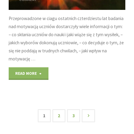
Przeprowadzone w ciagu ostatnich czterdziestu lat badania
nad motywacją uczniów dostarczyły wiele informacji o tym:
– co skłania uczniów do nauki i jaki wiąże się z tym wysiłek, –
jakich wyborów dokonują uczniowie, – co decyduje o tym, że
się nie poddają w trudnych chwilach, – jaki wpływ na
motywację …
"Jak
READ MORE
Motywacja
Wpływa
na
1
2
3
Stronicowanie
Uczenie