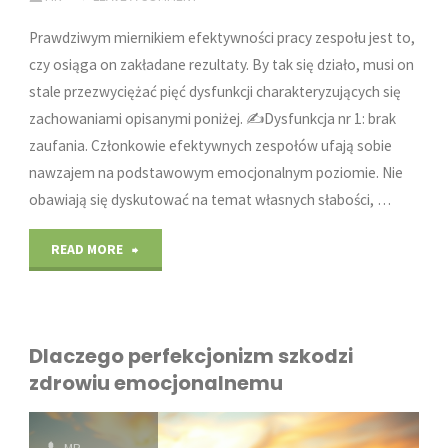
Prawdziwym miernikiem efektywności pracy zespołu jest to,
czy osiąga on zakładane rezultaty. By tak się działo, musi on
stale przezwyciężać pięć dysfunkcji charakteryzujących się
zachowaniami opisanymi poniżej. ✍️Dysfunkcja nr 1: brak
zaufania. Członkowie efektywnych zespołów ufają sobie
nawzajem na podstawowym emocjonalnym poziomie. Nie
obawiają się dyskutować na temat własnych słabości, …
"Efektywność
READ MORE
zespołu:
pięć
Dlaczego perfekcjonizm szkodzi
kluczowych
zdrowiu emocjonalnemu
dysfunkcji"