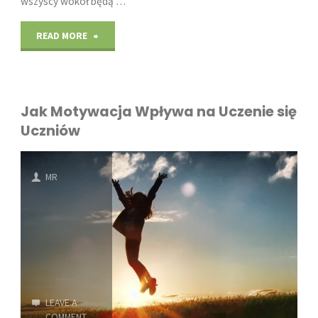
wszyscy wokół będą …
"Dlaczego
READ MORE
perfekcjonizm
szkodzi
Jak Motywacja Wpływa na Uczenie się
zdrowiu
Uczniów
emocjonalnemu"
MR
LEAVE A
COMMENT