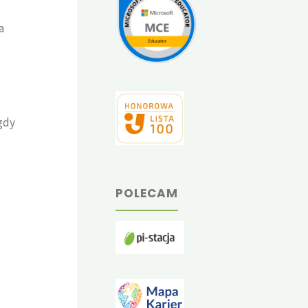
a
gdy
POLECAM